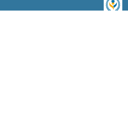
رواد المسار للقبولات الاكاديمية
موقع تعليمي متخصص في تأهيل الطلاب للقبول في الجامعات
والمؤسسات التعليمية الأكاديمية. يهدف الموقع إلى توفير الدعم
والتوجيه اللازم للطلاب للتفوق في اختبارات القبول وتعزيز فرصهم في
الحصول على المنح الدراسية والقبول في الجامعات المرموقة.
روابط سريعة
الرئيسية
عن الموقع
تواصل معنا
سياسات الموقع