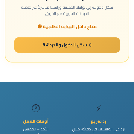
سجّل دخولك إلى بوابتك الطلابية وراسلنا مباشرةً عبر خاصية
الدردشة الفورية مع الفريق
متاح داخل البوابة الطلابية 🟢
سجّل الدخول والدردشة
🕐
⚡
رد سريع
أوقات العمل
نرد على الواتساب في دقائق خلال
الأحد – الخميس