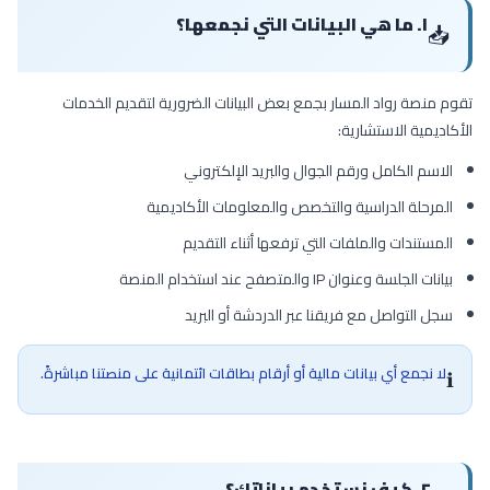
١. ما هي البيانات التي نجمعها؟
📥
تقوم منصة رواد المسار بجمع بعض البيانات الضرورية لتقديم الخدمات
الأكاديمية الاستشارية:
الاسم الكامل ورقم الجوال والبريد الإلكتروني
المرحلة الدراسية والتخصص والمعلومات الأكاديمية
المستندات والملفات التي ترفعها أثناء التقديم
بيانات الجلسة وعنوان IP والمتصفح عند استخدام المنصة
سجل التواصل مع فريقنا عبر الدردشة أو البريد
لا نجمع أي بيانات مالية أو أرقام بطاقات ائتمانية على منصتنا مباشرةً.
ℹ️
٢. كيف نستخدم بياناتك؟