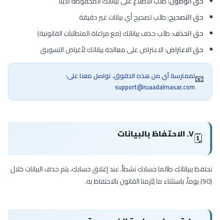
حق الوصول:
طلب الاطلاع على بياناتك المحفوظة لدينا
حق التصحيح:
طلب تصحيح أي بيانات غير دقيقة
حق الحذف:
طلب حذف بياناتك (مع مراعاة المتطلبات القانونية)
حق الاعتراض:
الاعتراض على معالجة بياناتك لأغراض التسويق
لممارسة أي من هذه الحقوق، تواصل معنا على:
📧
support@ruaadalmasar.com
٧. الاحتفاظ بالبيانات
🗓️
نحتفظ ببياناتك طالما حسابك نشطاً. عند إغلاق حسابك، يتم حذف البيانات خلال
(90) يوماً، باستثناء ما يُلزمنا القانون بالاحتفاظ به.