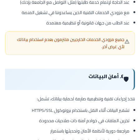
عند الحاجة لإتمام خدمة طلبتها (مثل: التواصل مع الجامعة بإذنك)
مع مزودي الخدمات التقنية الذين يساعدوننا في تشغيل المنصة
عند الطلب من جهات قانونية أو تنظيمية معتمدة
جميع مزودي الخدمات الخارجيين ملتزمون بعدم استخدام بياناتك
⚠️
لأي غرض آخر.
٤. أمان البيانات
🛡️
نتخذ إجراءات تقنية وتنظيمية صارمة لحماية بياناتك، تشمل:
تشفير البيانات أثناء النقل باستخدام بروتوكول HTTPS/SSL
تخزين الملفات في خوادم آمنة ذات صلاحيات محدودة
مراجعة دورية لأنظمة الأمان وتحديثها باستمرار