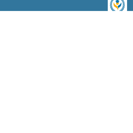
رواد المسار للقبولات الاكاديمية
موقع تعليمي متخصص في تأهيل الطلاب للقبول في الجامعات
والمؤسسات التعليمية الأكاديمية. يهدف الموقع إلى توفير الدعم
والتوجيه اللازم للطلاب للتفوق في اختبارات القبول وتعزيز فرصهم في
الحصول على المنح الدراسية والقبول في الجامعات المرموقة.
روابط سريعة
الرئيسية
عن الموقع
تواصل معنا
سياسات الموقع